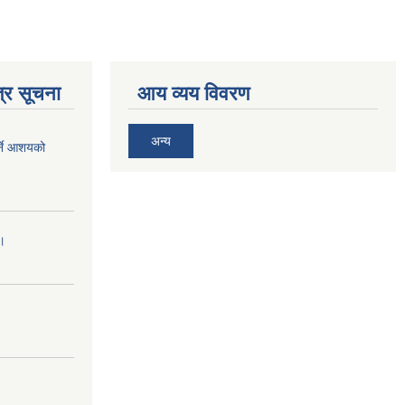
्र सूचना
आय व्यय विवरण
अन्य
र्ने आशयको
।।