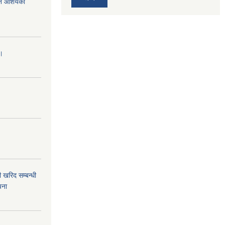
र्ने आशयको
।।
 खरिद सम्बन्धी
चना