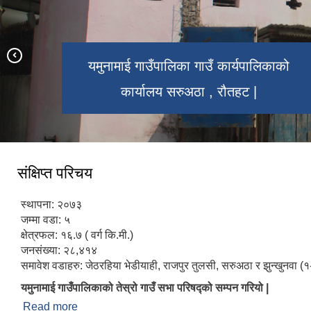
ऐम्बुलन्स चलाक को नतिजा प्रकाशन सम
मिति:
06/11/2026 - 16:09
अन्तिम नतिजा प्रकाशन सम्बन्धमा।
मिति:
06/04/2026 - 07:12
यमुनामाई गाउँपालिका गाउँ कार्यपालिकाको
श्री जनता माध्यमिक बिद्यालय ,सरुअठा
कार्यालय सरुअठा , रौतहट |
रौतहट |
संक्षिप्त परिचय
स्थापना: २०७३
जम्मा वडा: ५
क्षेत्रफल: १६.७ ( वर्ग कि.मी.)
जनसंख्या: २८,४१४
समावेश वडाहरु: जेठरहिया भेडीयाही, राजपुर तुलसी, सरुअठा र झुन्खुनवा (१
यमुनामाई गाउँपालिकाको तेस्रो गाउँ सभा परिषद्को सम्पन गरियो |
Read more
about संक्षिप्त परिचय