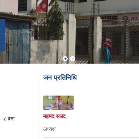
्बन्धी सुचना
जन प्रतिनिधि
महमद सउद
- ५) वडा
अध्यक्ष