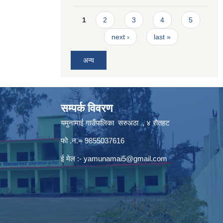
Pages
1
2
3
4
5
next ›
last »
अन्य
सम्पर्क विवरण
यमुनामाई गाउँपालिका सरुअठा , ४ रौतहट
फो .न.= 9855037616
ई मेल :-
yamunamai5@gmail.com