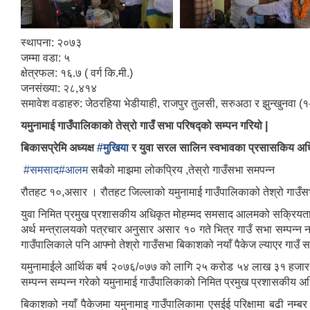
स्थापना: २०७३
जम्मा वडा: ५
क्षेत्रफल: १६.७ ( वर्ग कि.मी.)
जनसंख्या: २८,४१४
समावेश वडाहरु: जेठरहिया भेडीयाही, राजपुर तुलसी, सरुअठा र झुन्खुनवा (१
यमुनामाई गाउँपालिकाको तेस्रो गाउँ सभा परिषद्को सम्पन गरियो |
बिकासप्रेमि अध्यक्ष
#मुखिया
र युवा सरल सालिन स्वभावका प्रसासकिय अध
#समसाद
#आलम
सबैको माझमा लोकप्रिय ,तेस्रो गाउँसभा समपन्न
रौतहट १०,असार । रौतहट जिल्लाको यमुनामाई गाउँपालिकाको तेश्रो गाउँस
युवा निमित प्रमुख प्रशासकीय अधिकृत मोहम्मद समसाद आलमको सक्रियतामा 
अर्थ मन्त्रालयको पत्रचार अनुसार असार १० गते भित्र गाउँ सभा सम्पन्न न 
गाउँपालिकाले पनि आफ्नो तेश्रो गाउँसभा बिकाशको नयाँ पैकेज ल्याएर गाउँ स
यमुनामाईले आर्थिक बर्ष २०७६/०७७ को लागि २५ करोड ५४ लाख ३१ हजार बजे
सम्पन्न सम्पन्न गरेको यमुनामाई गाउँपालिकाको निमित प्रमुख प्रशासकीय 
बिकाशको नयाँ पैकेजमा यमुनामाइ गाउँपालिकामा एसईई परिक्षामा बढी नम्बर 