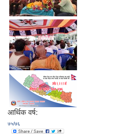
आर्थिक वर्ष:
७५/७६