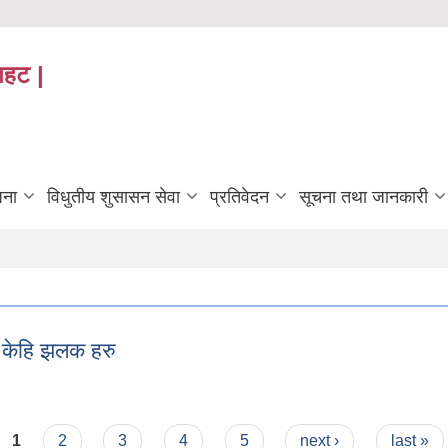
तहट |
जना
विधुतीय शुसासन सेवा
प्रतिवेदन
सूचना तथा जानकारी
ो केहि झलक हरु
रमको केहि झलक हरु
1
2
3
4
5
next ›
last »