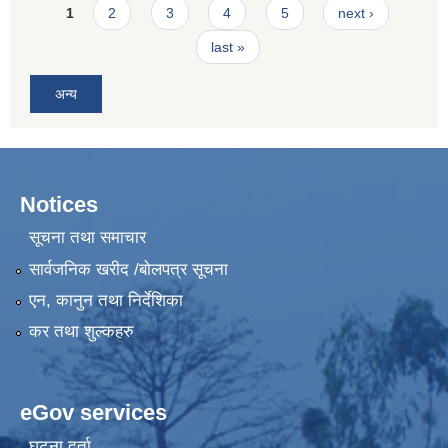
Pages
1
2
3
4
5
next ›
last »
अन्य
Notices
सूचना तथा समाचार
सार्वजनिक खरीद /बोलपत्र सूचना
एन, कानुन तथा निर्देशिका
कर तथा शुल्कहरु
eGov services
घटना दर्ता