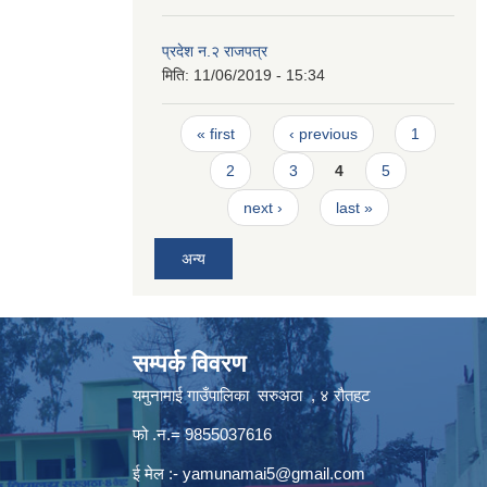
प्रदेश न.२ राजपत्र
मिति:
11/06/2019 - 15:34
Pages
« first
‹ previous
1
2
3
4
5
next ›
last »
अन्य
सम्पर्क विवरण
यमुनामाई गाउँपालिका सरुअठा , ४ रौतहट
फो .न.= 9855037616
ई मेल :-
yamunamai5@gmail.com