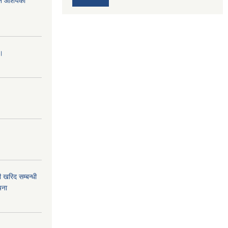
र्ने आशयको
।।
 खरिद सम्बन्धी
चना