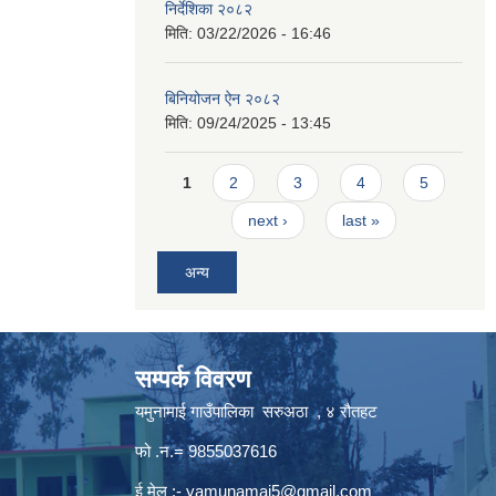
निर्देशिका २०८२
मिति:
03/22/2026 - 16:46
बिनियोजन ऐन २०८२
मिति:
09/24/2025 - 13:45
Pages
1
2
3
4
5
next ›
last »
अन्य
सम्पर्क विवरण
यमुनामाई गाउँपालिका सरुअठा , ४ रौतहट
फो .न.= 9855037616
ई मेल :-
yamunamai5@gmail.com