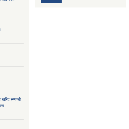
।।
 खरिद सम्बन्धी
चना