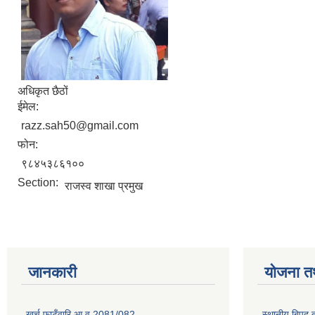
अधिकृत छैठों
ईमेल:
razz.sah50@gmail.com
फोन:
९८४५३८६१००
Section:
राजस्व शाखा प्रमुख
जानकारी
योजना त
खर्च फाटँवारि आ.व 2081/082
स्थानीय बिपद