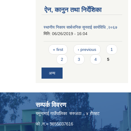
ऐन, कानुन तथा निर्देशिका
स्थानीय निकाय सार्बजनिक सुनवाई कार्यविधि ,२०६७
मिति:
06/26/2019 - 16:04
Pages
« first
‹ previous
1
2
3
4
5
अन्य
सम्पर्क विवरण
यमुनामाई गाउँपालिका सरुअठा , ४ रौतहट
फो .न.= 9855037616