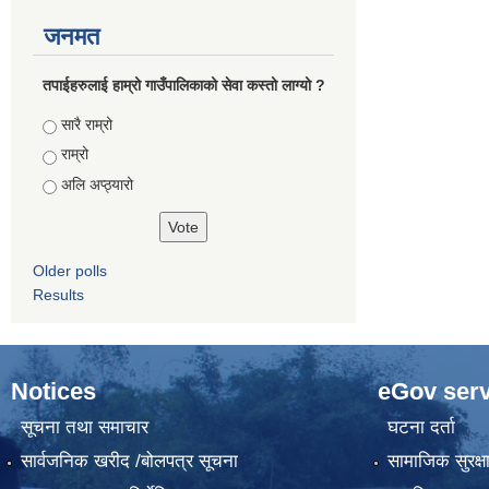
जनमत
तपाईहरुलाई हाम्रो गाउँपालिकाको सेवा कस्तो लाग्यो ?
Choices
सारै राम्रो
राम्रो
अलि अप्ठ्यारो
Older polls
Results
Notices
eGov serv
सूचना तथा समाचार
घटना दर्ता
सार्वजनिक खरीद /बोलपत्र सूचना
सामाजिक सुरक्ष