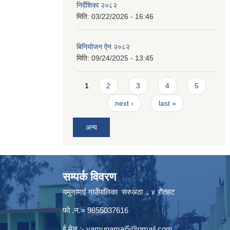
निर्देशिका २०८२
मिति:
03/22/2026 - 16:46
बिनियोजन ऐन २०८२
मिति:
09/24/2025 - 13:45
Pages
1
2
3
4
5
next ›
last »
अन्य
सम्पर्क विवरण
यमुनामाई गाउँपालिका सरुअठा , ४ रौतहट
फो .न.= 9855037616
ई मेल :-
yamunamai5@gmail.com