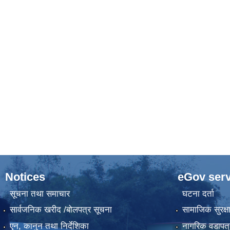
Notices
eGov serv
सूचना तथा समाचार
घटना दर्ता
सार्वजनिक खरीद /बोलपत्र सूचना
सामाजिक सुरक्ष
एन, कानुन तथा निर्देशिका
नागरिक वडापत्