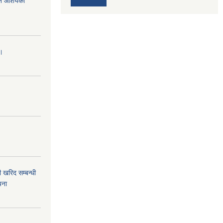
र्ने आशयको
।।
 खरिद सम्बन्धी
चना