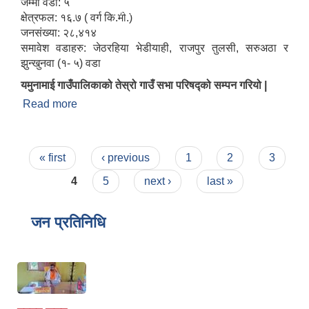
जम्मा वडा: ५
मिति:
06/04/2026 - 07:12
क्षेत्रफल: १६.७ ( वर्ग कि.मी.)
जनसंख्या: २८,४१४
समावेश वडाहरु: जेठरहिया भेडीयाही, राजपुर तुलसी, सरुअठा र
झुन्खुनवा (१- ५) वडा
यमुनामाई गाउँपालिकाको तेस्रो गाउँ सभा परिषद्को सम्पन गरियो |
Read more
about संक्षिप्त परिचय
Pages
« first
‹ previous
1
2
3
4
5
next ›
last »
जन प्रतिनिधि